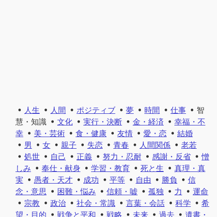
人生
人間
ポジティブ
夢
時間
仕事
智
慧・知識
文化
実行・決断
金・経済
幸福・不
幸
美・芸術
食・健康
友情
愛・恋
結婚
男
女
親子
失恋
青春
人間関係
老若
処世
自己
正義
努力・忍耐
感謝・反省
憎
しみ
奉仕・献身
学習・教育
死と生
真理・真
実
愚者・天才
成功
平等
自由
勝負
信
念・意思
困難・悩み
信頼・嘘
孤独
力
運命
宗教
政治
社会・常識
言葉・会話
科学
希
望・目的
戦争と平和
戦略
未来
過去
遺書・