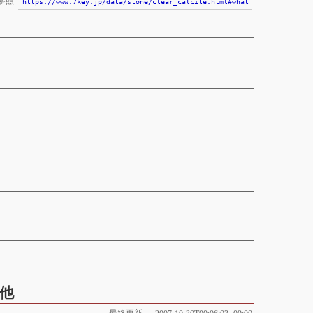
参照
https://www.7key.jp/data/stone/clear_calcite.html#what
他