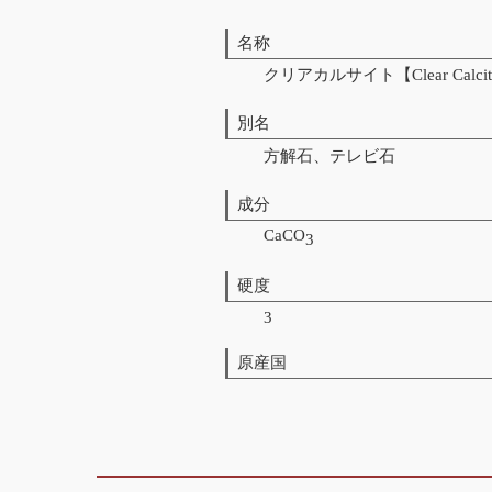
名称
クリアカルサイト【Clear Calci
別名
方解石、テレビ石
成分
CaCO
3
硬度
3
原産国