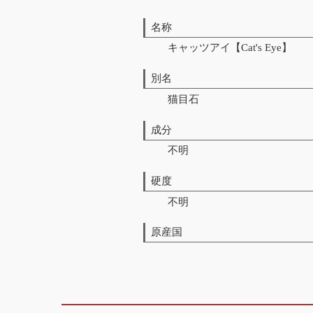
名称
キャッツアイ【Cat's Eye】
別名
猫目石
成分
不明
硬度
不明
原産国