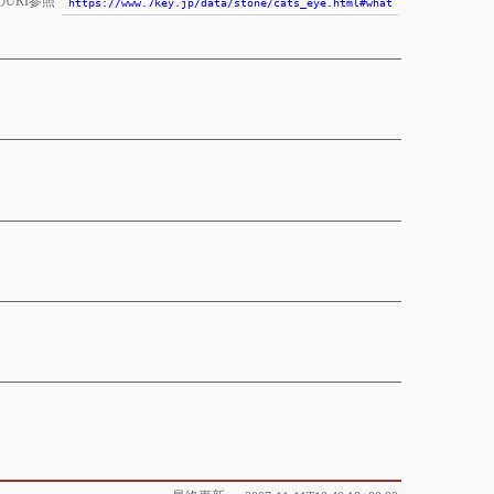
URI参照
https://www.7key.jp/data/stone/cats_eye.html#what