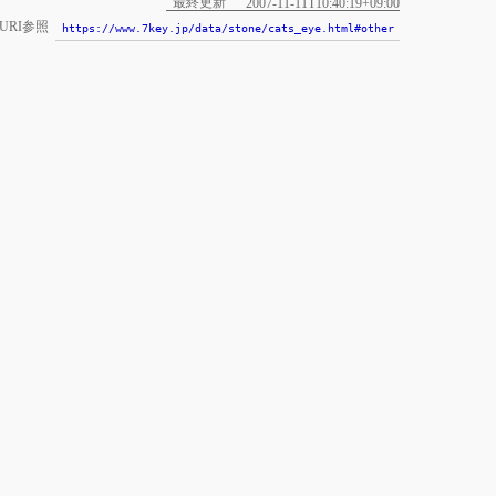
最終更新
2007-11-11T10:40:19+09:00
URI参照
https://www.7key.jp/data/stone/cats_eye.html#other