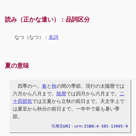
読み（正かな遣い）：品詞区分
なつ（なつ）：
名詞
夏の意味
四季の一。
春
と
秋
の間の季節。現行の太陽暦では
六月から八月まで。
陰暦
では四月から六月まで。
二
十四節気
では立夏から立秋の前日まで。天文学上で
は夏至から秋分の前日まで。一年中で最も暑い季
節。