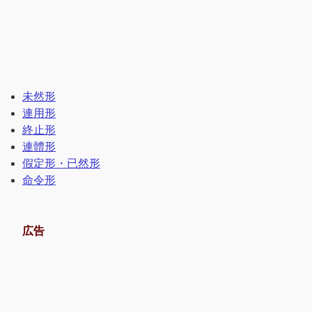
未然形
連用形
終止形
連體形
假定形・已然形
命令形
広告