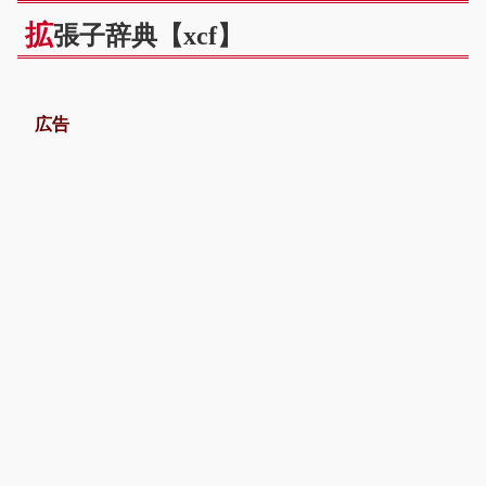
拡
張子辞典【xcf】
広告