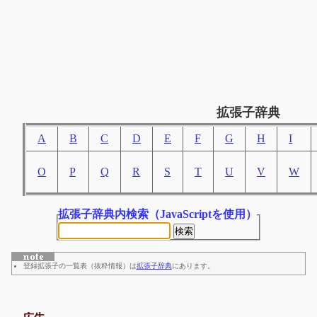
拡張子辞典
A
B
C
D
E
F
G
H
I
O
P
Q
R
S
T
U
V
W
拡張子辞典内検索
（JavaScriptを使用）
登録拡張子の一覧表（抜粋情報）は
拡張子辞典
にあります。