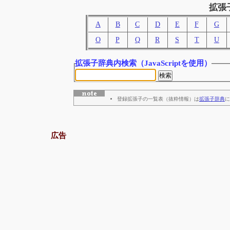
拡張
A
B
C
D
E
F
G
O
P
Q
R
S
T
U
拡張子辞典内検索
（JavaScriptを使用）
登録拡張子の一覧表（抜粋情報）は
拡張子辞典
に
広告