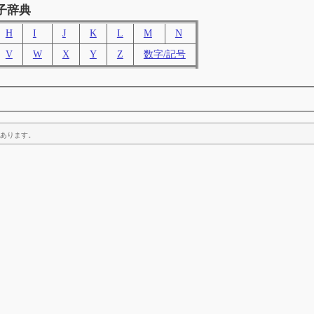
子辞典
H
I
J
K
L
M
N
V
W
X
Y
Z
数字/記号
あります。