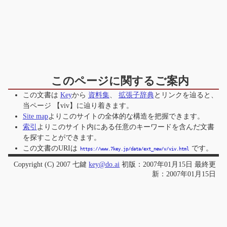
このページに関するご案内
この文書は
Key
から
資料集
、
拡張子辞典
とリンクを辿ると、
当ページ
【viv】
に辿り着きます。
Site map
よりこのサイトの全体的な構造を把握できます。
索引
よりこのサイト内にある任意のキーワードを含んだ文書
を探すことができます。
この文書のURIは
です。
https://www.7key.jp/data/ext_new/v/viv.html
Copyright (C) 2007 七鍵
key@do.ai
初版：2007年01月15日 最終更
新：2007年01月15日