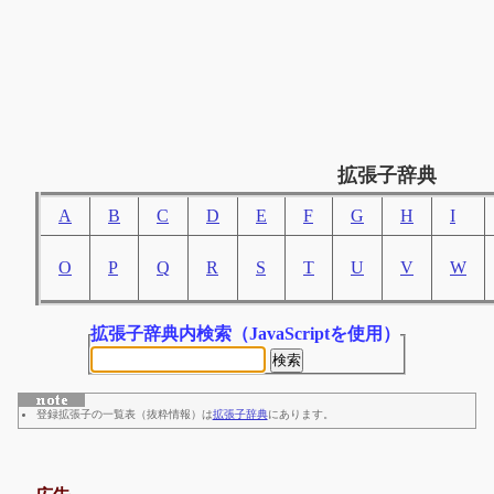
拡張子辞典
A
B
C
D
E
F
G
H
I
O
P
Q
R
S
T
U
V
W
拡張子辞典内検索
（JavaScriptを使用）
登録拡張子の一覧表（抜粋情報）は
拡張子辞典
にあります。