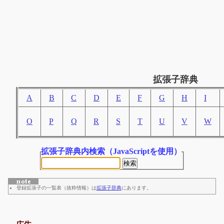
拡張子辞典
A
B
C
D
E
F
G
H
I
O
P
Q
R
S
T
U
V
W
拡張子辞典内検索
（JavaScriptを使用）
登録拡張子の一覧表（抜粋情報）は
拡張子辞典
にあります。