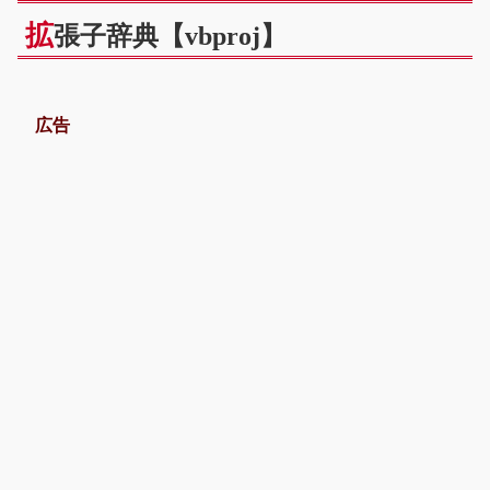
拡
張子辞典【vbproj】
広告