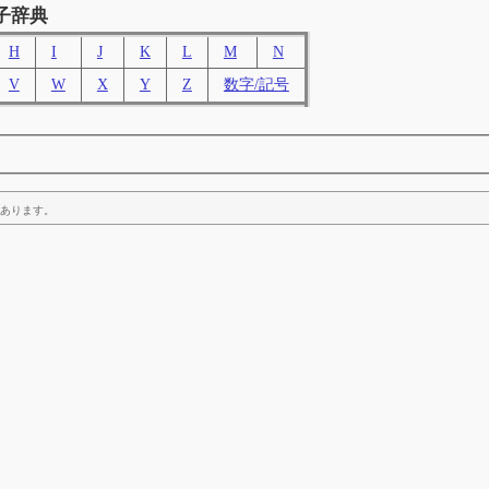
子辞典
H
I
J
K
L
M
N
V
W
X
Y
Z
数字/記号
あります。