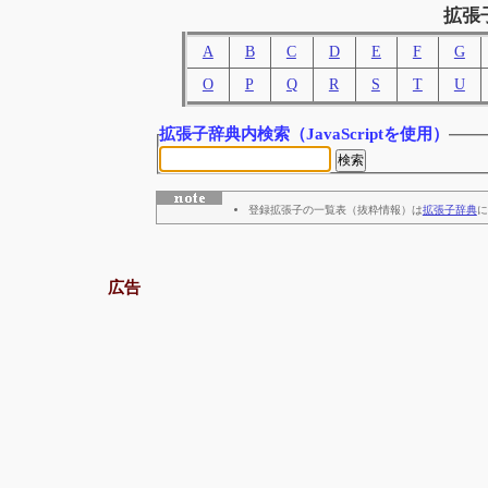
拡張
A
B
C
D
E
F
G
O
P
Q
R
S
T
U
拡張子辞典内検索
（JavaScriptを使用）
登録拡張子の一覧表（抜粋情報）は
拡張子辞典
に
広告