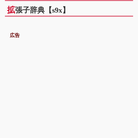
拡
張子辞典【s9x】
広告