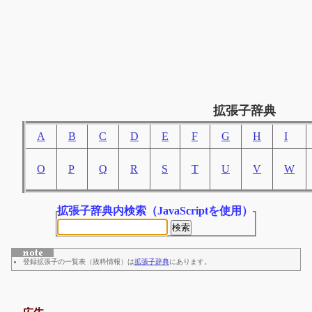
拡張子辞典
A
B
C
D
E
F
G
H
I
O
P
Q
R
S
T
U
V
W
拡張子辞典内検索
（JavaScriptを使用）
登録拡張子の一覧表（抜粋情報）は
拡張子辞典
にあります。