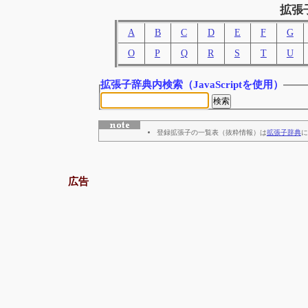
拡張
A
B
C
D
E
F
G
O
P
Q
R
S
T
U
拡張子辞典内検索
（JavaScriptを使用）
登録拡張子の一覧表（抜粋情報）は
拡張子辞典
に
広告