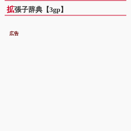
拡
張子辞典【3gp】
広告