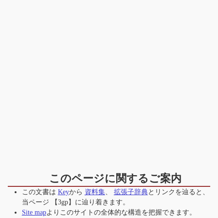
このページに関するご案内
この文書は
Key
から
資料集
、
拡張子辞典
とリンクを辿ると、
当ページ
【3gp】
に辿り着きます。
Site map
よりこのサイトの全体的な構造を把握できます。