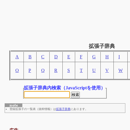
拡張子辞典
A
B
C
D
E
F
G
H
I
O
P
Q
R
S
T
U
V
W
拡張子辞典内検索
（JavaScriptを使用）
登録拡張子の一覧表（抜粋情報）は
拡張子辞典
にあります。