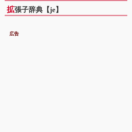
拡
張子辞典【je】
広告