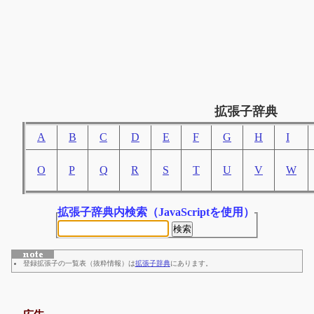
拡張子辞典
A
B
C
D
E
F
G
H
I
O
P
Q
R
S
T
U
V
W
拡張子辞典内検索
（JavaScriptを使用）
登録拡張子の一覧表（抜粋情報）は
拡張子辞典
にあります。