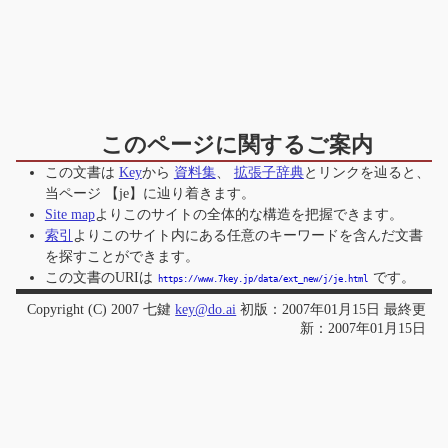
このページに関するご案内
この文書は
Key
から
資料集
、
拡張子辞典
とリンクを辿ると、
当ページ
【je】
に辿り着きます。
Site map
よりこのサイトの全体的な構造を把握できます。
索引
よりこのサイト内にある任意のキーワードを含んだ文書
を探すことができます。
この文書のURIは
です。
https://www.7key.jp/data/ext_new/j/je.html
Copyright (C) 2007 七鍵
key@do.ai
初版：2007年01月15日 最終更
新：2007年01月15日