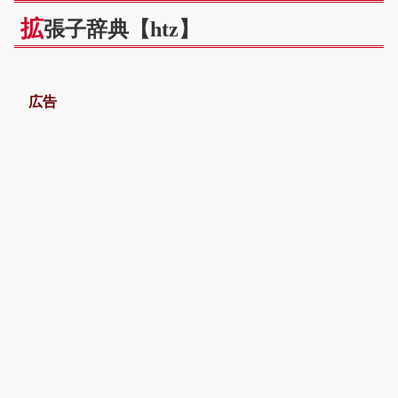
拡
張子辞典【htz】
広告