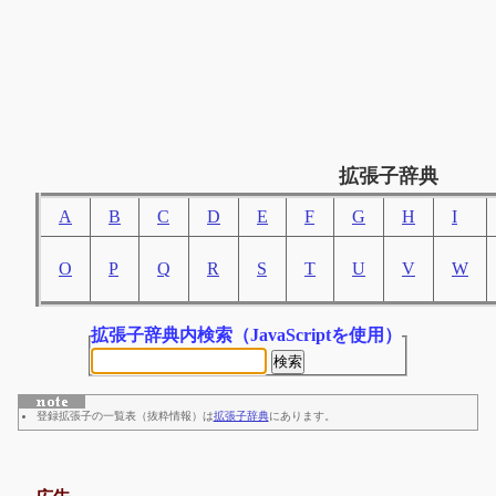
拡張子辞典
A
B
C
D
E
F
G
H
I
O
P
Q
R
S
T
U
V
W
拡張子辞典内検索
（JavaScriptを使用）
登録拡張子の一覧表（抜粋情報）は
拡張子辞典
にあります。