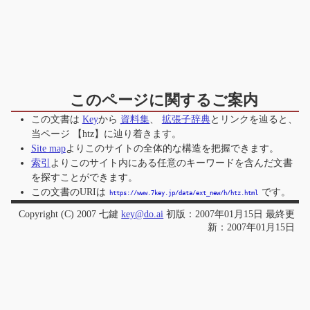
このページに関するご案内
この文書は
Key
から
資料集
、
拡張子辞典
とリンクを辿ると、
当ページ
【htz】
に辿り着きます。
Site map
よりこのサイトの全体的な構造を把握できます。
索引
よりこのサイト内にある任意のキーワードを含んだ文書
を探すことができます。
この文書のURIは
です。
https://www.7key.jp/data/ext_new/h/htz.html
Copyright (C) 2007 七鍵
key@do.ai
初版：2007年01月15日 最終更
新：2007年01月15日