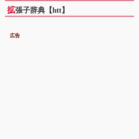
拡
張子辞典【htt】
広告