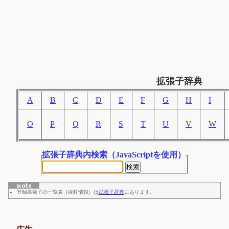
拡張子辞典
A
B
C
D
E
F
G
H
I
O
P
Q
R
S
T
U
V
W
拡張子辞典内検索
（JavaScriptを使用）
登録拡張子の一覧表（抜粋情報）は
拡張子辞典
にあります。