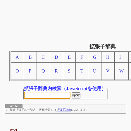
拡張子辞典
A
B
C
D
E
F
G
H
I
O
P
Q
R
S
T
U
V
W
拡張子辞典内検索
（JavaScriptを使用）
登録拡張子の一覧表（抜粋情報）は
拡張子辞典
にあります。