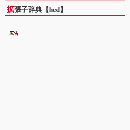
拡
張子辞典【hed】
広告