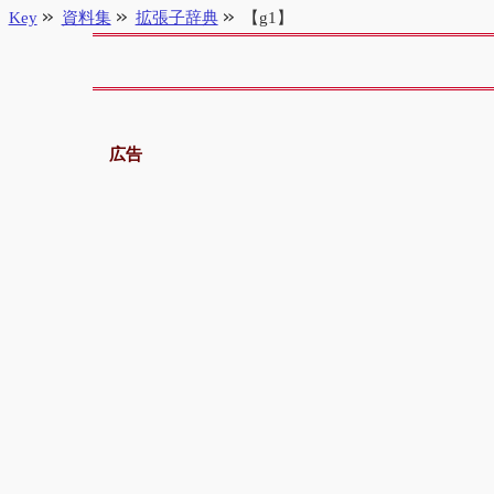
Key
資料集
拡張子辞典
【g1】
広告