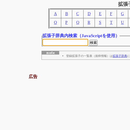
拡張
A
B
C
D
E
F
G
O
P
Q
R
S
T
U
拡張子辞典内検索
（JavaScriptを使用）
登録拡張子の一覧表（抜粋情報）は
拡張子辞典
に
広告