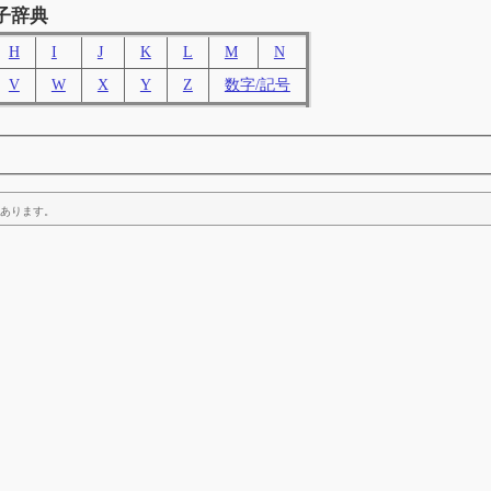
子辞典
H
I
J
K
L
M
N
V
W
X
Y
Z
数字/記号
あります。