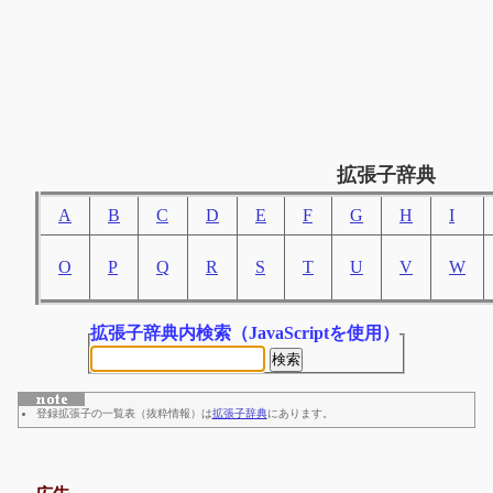
拡張子辞典
A
B
C
D
E
F
G
H
I
O
P
Q
R
S
T
U
V
W
拡張子辞典内検索
（JavaScriptを使用）
登録拡張子の一覧表（抜粋情報）は
拡張子辞典
にあります。