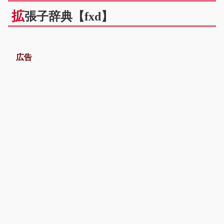
拡
張子辞典【fxd】
広告