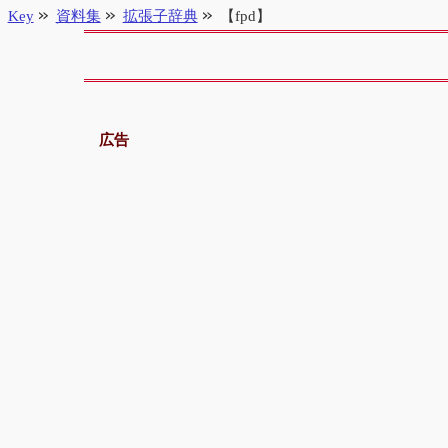
Key
資料集
拡張子辞典
【fpd】
広告