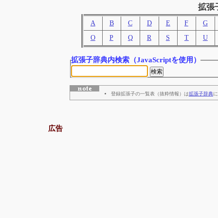
拡張
A
B
C
D
E
F
G
O
P
Q
R
S
T
U
拡張子辞典内検索
（JavaScriptを使用）
登録拡張子の一覧表（抜粋情報）は
拡張子辞典
に
広告