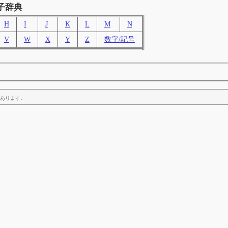
子辞典
H
I
J
K
L
M
N
V
W
X
Y
Z
数字/記号
あります。