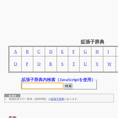
拡張子辞典
A
B
C
D
E
F
G
H
I
O
P
Q
R
S
T
U
V
W
拡張子辞典内検索
（JavaScriptを使用）
登録拡張子の一覧表（抜粋情報）は
拡張子辞典
にあります。