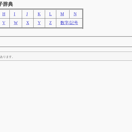
子辞典
H
I
J
K
L
M
N
V
W
X
Y
Z
数字/記号
あります。