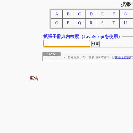
拡張
A
B
C
D
E
F
G
O
P
Q
R
S
T
U
拡張子辞典内検索
（JavaScriptを使用）
登録拡張子の一覧表（抜粋情報）は
拡張子辞典
に
広告