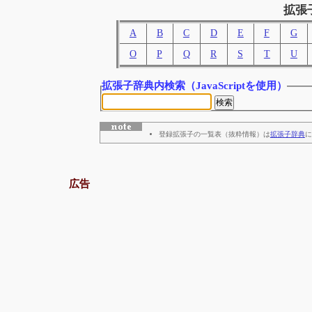
拡張
A
B
C
D
E
F
G
O
P
Q
R
S
T
U
拡張子辞典内検索
（JavaScriptを使用）
登録拡張子の一覧表（抜粋情報）は
拡張子辞典
に
広告