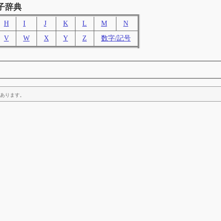
子辞典
H
I
J
K
L
M
N
V
W
X
Y
Z
数字/記号
あります。