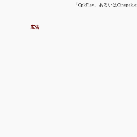
「CpkPlay」あるいはCinepa
広告