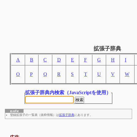
拡張子辞典
A
B
C
D
E
F
G
H
I
O
P
Q
R
S
T
U
V
W
拡張子辞典内検索
（JavaScriptを使用）
登録拡張子の一覧表（抜粋情報）は
拡張子辞典
にあります。