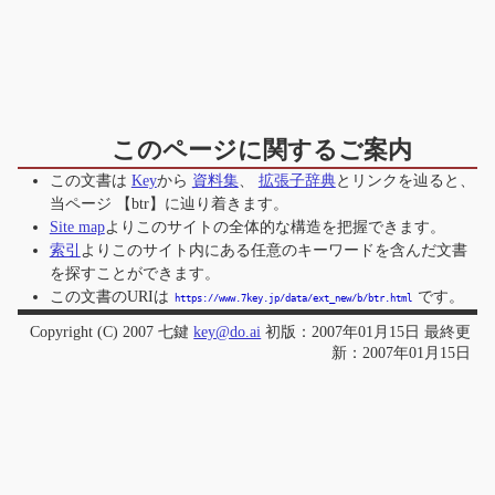
このページに関するご案内
この文書は
Key
から
資料集
、
拡張子辞典
とリンクを辿ると、
当ページ
【btr】
に辿り着きます。
Site map
よりこのサイトの全体的な構造を把握できます。
索引
よりこのサイト内にある任意のキーワードを含んだ文書
を探すことができます。
この文書のURIは
です。
https://www.7key.jp/data/ext_new/b/btr.html
Copyright (C) 2007 七鍵
key@do.ai
初版：2007年01月15日 最終更
新：2007年01月15日