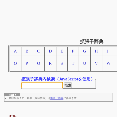
拡張子辞典
A
B
C
D
E
F
G
H
I
O
P
Q
R
S
T
U
V
W
拡張子辞典内検索
（JavaScriptを使用）
登録拡張子の一覧表（抜粋情報）は
拡張子辞典
にあります。