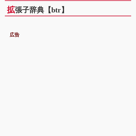
拡
張子辞典【btr】
広告