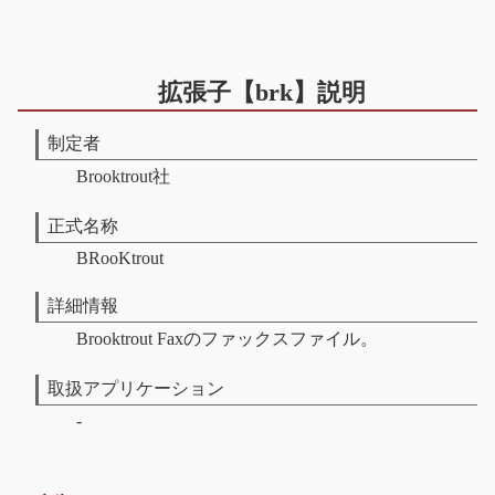
拡張子【brk】説明
制定者
Brooktrout社
正式名称
BRooKtrout
詳細情報
Brooktrout Faxのファックスファイル。
取扱アプリケーション
-