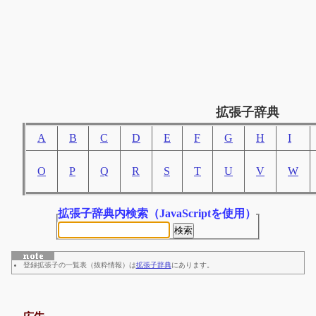
拡張子辞典
A
B
C
D
E
F
G
H
I
O
P
Q
R
S
T
U
V
W
拡張子辞典内検索
（JavaScriptを使用）
登録拡張子の一覧表（抜粋情報）は
拡張子辞典
にあります。