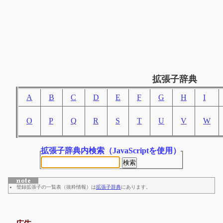
拡張子辞典
A
B
C
D
E
F
G
H
I
O
P
Q
R
S
T
U
V
W
拡張子辞典内検索
（JavaScriptを使用）
登録拡張子の一覧表（抜粋情報）は
拡張子辞典
にあります。