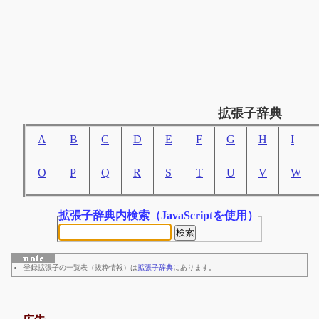
拡張子辞典
A
B
C
D
E
F
G
H
I
O
P
Q
R
S
T
U
V
W
拡張子辞典内検索
（JavaScriptを使用）
登録拡張子の一覧表（抜粋情報）は
拡張子辞典
にあります。