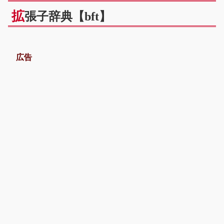
拡
張子辞典【bft】
広告