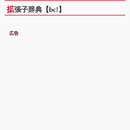
拡
張子辞典【bc!】
広告