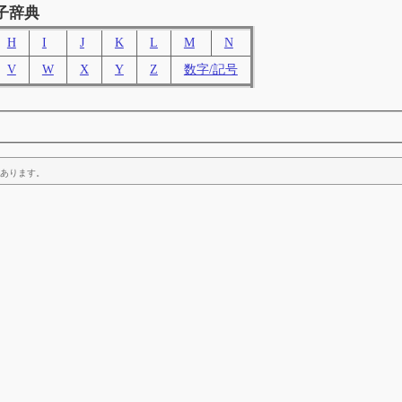
子辞典
H
I
J
K
L
M
N
V
W
X
Y
Z
数字/記号
あります。