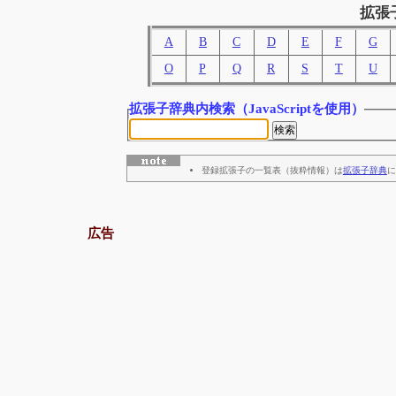
拡張
A
B
C
D
E
F
G
O
P
Q
R
S
T
U
拡張子辞典内検索
（JavaScriptを使用）
登録拡張子の一覧表（抜粋情報）は
拡張子辞典
に
広告