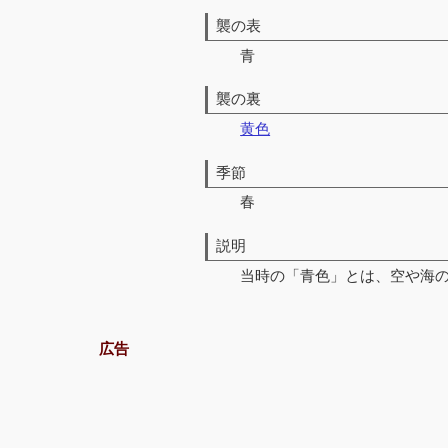
襲の表
青
襲の裏
黄色
季節
春
説明
当時の「青色」とは、空や海
広告