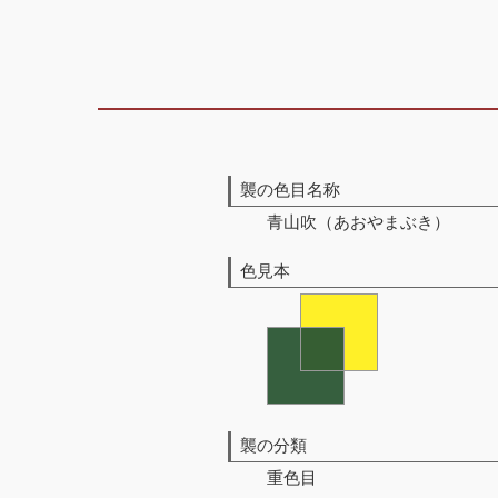
襲の色目名称
青山吹（あおやまぶき）
色見本
襲の分類
重色目