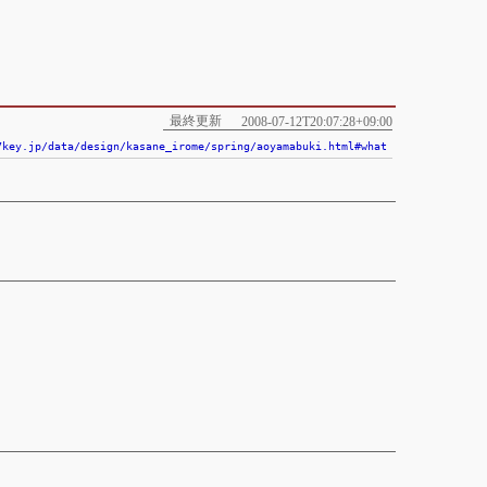
最終更新
2008-07-12T20:07:28+09:00
7key.jp/data/design/kasane_irome/spring/aoyamabuki.html#what