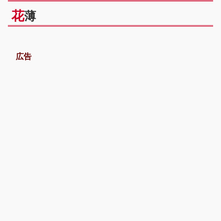
花
薄
広告