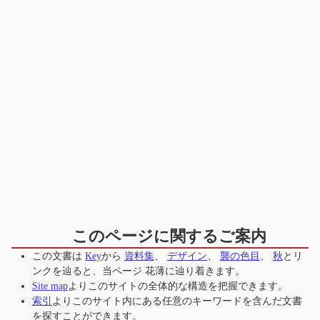
このページに関するご案内
この文書は
Key
から
資料集
、
デザイン
、
襲の色目
、
秋
とリ
ンクを辿ると、当ページ
花薄
に辿り着きます。
Site map
よりこのサイトの全体的な構造を把握できます。
索引
よりこのサイト内にある任意のキーワードを含んだ文書
を探すことができます。