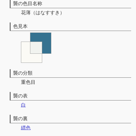
襲の色目名称
花薄（はなすすき）
色見本
襲の分類
重色目
襲の表
白
襲の裏
縹色