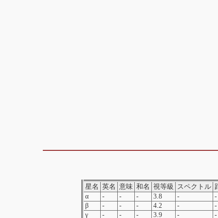
星名
英名
意味
和名
視等級
スペクトル
α
-
-
-
3.8
-
-
β
-
-
-
4.2
-
-
γ
-
-
-
3.9
-
-