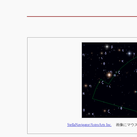
StellaNavigator/AstroArts Inc.
画像にマウ