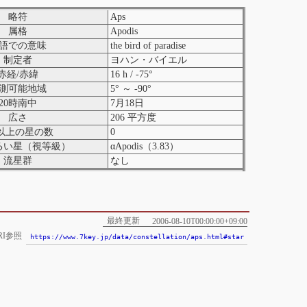
略符
Aps
属格
Apodis
語での意味
the bird of paradise
制定者
ヨハン・バイエル
赤経/赤緯
16 h / -75°
測可能地域
5° ～ -90°
20時南中
7月18日
広さ
206 平方度
以上の星の数
0
るい星（視等級）
αApodis（3.83）
流星群
なし
最終更新
2006-08-10T00:00:00+09:00
RI参照
https://www.7key.jp/data/constellation/aps.html#star