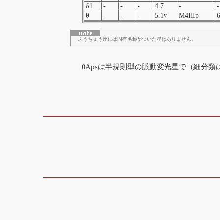
δ1
-
-
-
4.7
-
-
θ
-
-
-
5.1v
M4IIIp
6
ふうちょう座には固有名称がついた星はありません。
θApsは半規則型の脈動変光星で（細分類は