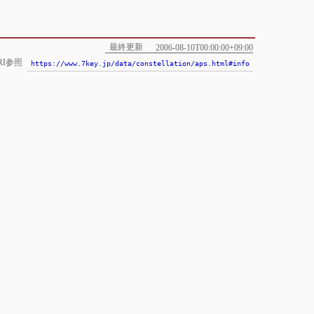
最終更新
2006-08-10T00:00:00+09:00
RI参照
https://www.7key.jp/data/constellation/aps.html#info