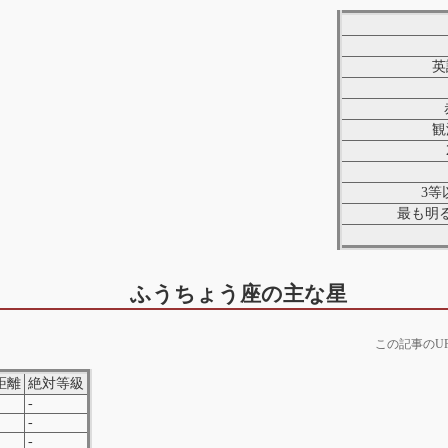
英
観
3等
最も明
ふうちょう座の主な星
この記事のU
距離
絶対等級
-
-
-